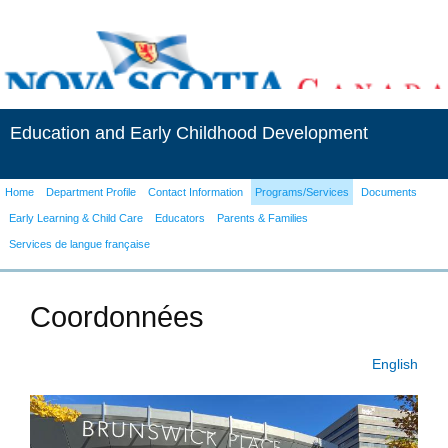
Education and Early Childhood Development
Home
Department Profile
Contact Information
Programs/Services
Documents
Early Learning & Child Care
Educators
Parents & Families
Services de langue française
Coordonnées
English