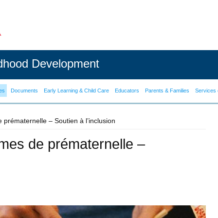
ldhood Development
es
Documents
Early Learning & Child Care
Educators
Parents & Families
Services 
rématernelle – Soutien à l’inclusion
mes de prématernelle –