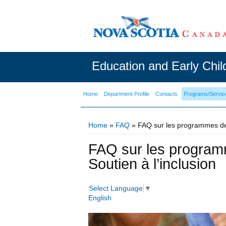
Education and Early Chi
Home
Department Profile
Contacts
Programs/Servic
Home
»
FAQ
» FAQ sur les programmes de p
You are here
FAQ sur les program
Soutien à l’inclusion
Select Language
▼
English