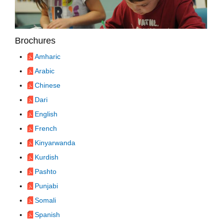
Brochures
Amharic
Arabic
Chinese
Dari
English
French
Kinyarwanda
Kurdish
Pashto
Punjabi
Somali
Spanish