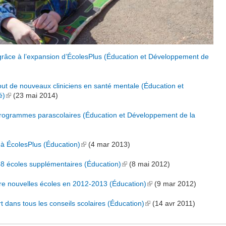
 grâce à l’expansion d’ÉcolesPlus (Éducation et Développement de
t de nouveaux cliniciens en santé mentale (Éducation et
é)
(link is external)
(
23 mai 2014
)
 programmes parascolaires (Éducation et Développement de la
 à ÉcolesPlus (Éducation)
(link is external)
(
4 mar 2013
)
48 écoles supplémentaires (Éducation)
(link is external)
(
8 mai 2012
)
re nouvelles écoles en 2012-2013 (Éducation)
(link is external)
(
9 mar 2012
)
dans tous les conseils scolaires (Éducation)
(link is external)
(
14 avr 2011
)