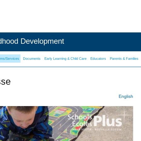
ldhood Development
ams/Services
Documents
Early Learning & Child Care
Educators
Parents & Families
sse
English