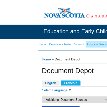
Education and Early Chi
Home
Department Profile
Contacts
Programs/Servic
Home
» Document Depot
You are here
Document Depot
English
Français
(active tab)
Primary tabs
Select Language
▼