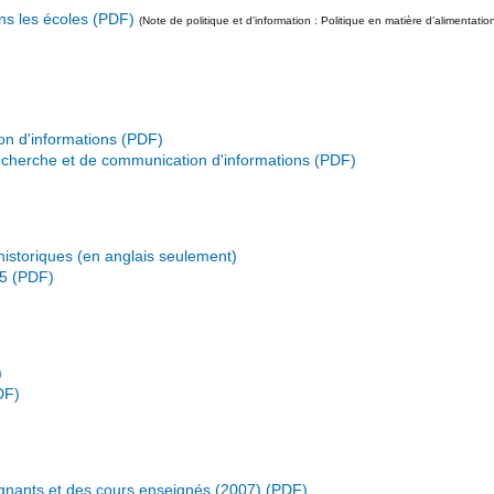
ans les écoles
(Note de politique et d'information : Politique en matière d’alimentatio
n d'informations
echerche et de communication d'informations
historiques (en anglais seulement)
25
ignants et des cours enseignés (2007)