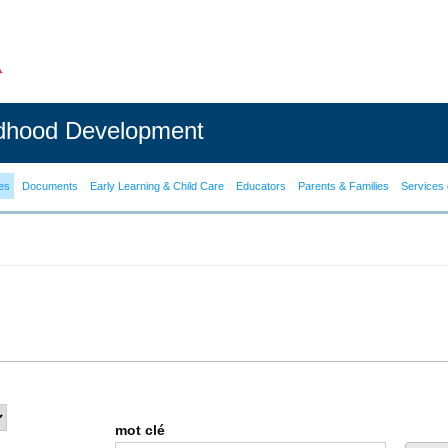
ldhood Development
es
Documents
Early Learning & Child Care
Educators
Parents & Families
Services 
mot clé