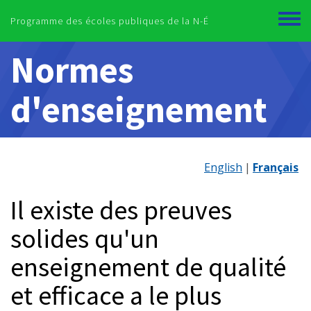
Skip to main content
Programme des écoles publiques de la N-É
Toggl
menu
Normes
d'enseignement
English
Français
Il existe des preuves
solides qu'un
enseignement de qualité
et efficace a le plus