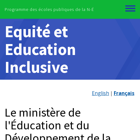
Skip to main content
Programme des écoles publiques de la N-É
Toggl
menu
Equité et
Education
Inclusive
English
Français
Le ministère de
l'Éducation et du
Développement de la