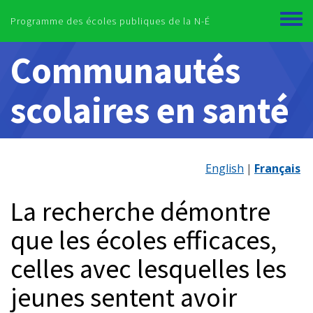
Skip to main content
Programme des écoles publiques de la N-É
Toggl
menu
Communautés
scolaires en santé
English
Français
La recherche démontre
que les écoles efficaces,
celles avec lesquelles les
jeunes sentent avoir