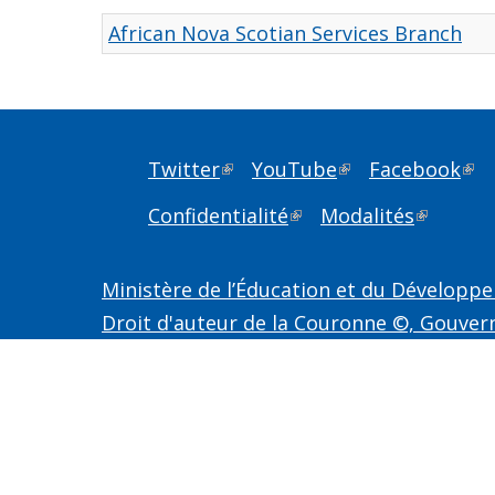
African Nova Scotian Services Branch
Twitter
(link is external)
YouTube
(link is external)
Facebook
(lin
Confidentialité
(link is external)
Modalités
(link is 
Ministère de l’Éducation et du Développe
Droit d'auteur de la Couronne ©, Gouver