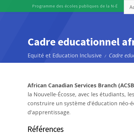
Skip to main content
Programme des écoles publiques de la N-É
Ac
Toggle menu
Cadre educationnel af
Equité et Education Inclusive
Cadre educ
/
African Canadian Services Branch (ACSB
la Nouvelle-Écosse, avec les étudiants, l
construire un système d'éducation néo-éc
d'apprentissage.
Références