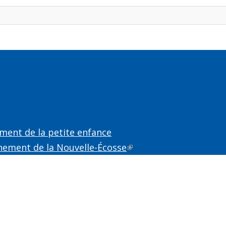
k is external)
external)
ment de la petite enfance
nement de la Nouvelle-Écosse
(link is external)