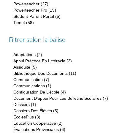
Powerteacher (27)
Apply Powerteacher Filter
Powerteacher Pro (19)
Apply Powerteacher Pro Filter
Student-Parent Portal (5)
Apply Student-Parent Portal Filter
Tienet (58)
Apply Tienet Filter
Filtrer selon la balise
Adaptations (2)
Apply Adaptations Filter
Appui Précoce En Littéracie (2)
Apply Appui Précoce En
Littéracie Filter
Assiduité (5)
Apply Assiduité Filter
Bibliothèque Des Documents (11)
Apply Bibliothèque Des
Documents Filter
Communication (7)
Apply Communication Filter
Communications (1)
Apply Communications Filter
Configuration De L’école (4)
Apply Configuration De L’école
Filter
Document D'appui Pour Les Bulletins Scolaires (7)
Apply
Document
Dossiers (1)
Apply Dossiers Filter
D'appui Pour
Dossiers Des Élèves (5)
Apply Dossiers Des Élèves Filter
Les Bulletins
ÉcolesPlus (3)
Apply ÉcolesPlus Filter
Scolaires
Éducation Coopérative (2)
Apply Éducation Coopérative Filter
Filter
Évaluations Provinciales (6)
Apply Évaluations Provinciales Filter