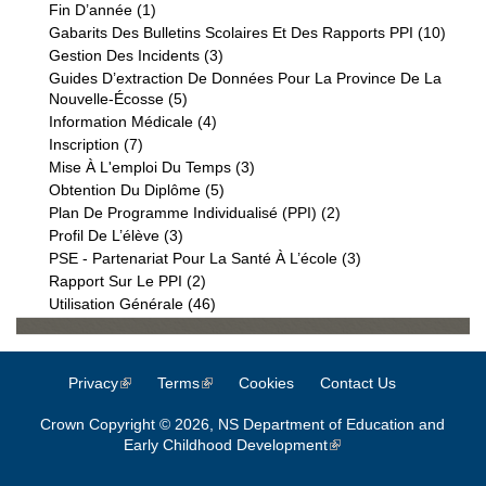
Fin D’année (1)
Apply Fin D’année Filter
Gabarits Des Bulletins Scolaires Et Des Rapports PPI (10)
Apply
Des B
Gestion Des Incidents (3)
Apply Gestion Des Incidents Filter
Scola
Guides D’extraction De Données Pour La Province De La
Rappo
Nouvelle-Écosse (5)
Apply Guides D’extraction De Données
Filter
Pour La Province De La Nouvelle-Écosse
Information Médicale (4)
Apply Information Médicale Filter
Filter
Inscription (7)
Apply Inscription Filter
Mise À L'emploi Du Temps (3)
Apply Mise À L'emploi Du Temps
Filter
Obtention Du Diplôme (5)
Apply Obtention Du Diplôme Filter
Plan De Programme Individualisé (PPI) (2)
Apply Plan De
Programme
Profil De L’élève (3)
Apply Profil De L’élève Filter
Individualisé (PPI)
PSE - Partenariat Pour La Santé À L’école (3)
Apply PSE -
Filter
Partenariat Pour
Rapport Sur Le PPI (2)
Apply Rapport Sur Le PPI Filter
La Santé À
Utilisation Générale (46)
Apply Utilisation Générale Filter
L’école Filter
Privacy
(link is external)
Terms
(link is external)
Cookies
Contact Us
Crown Copyright © 2026, NS Department of Education and
Early Childhood Development
(link is external)